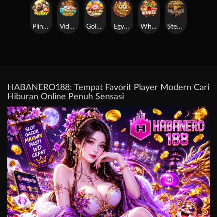
Plinko
Video Poker
Gold Rush: Boomers
Egypt Hilo
Wheel
Steampunk 2
HABANERO188: Tempat Favorit Player Modern Cari
Hiburan Online Penuh Sensasi