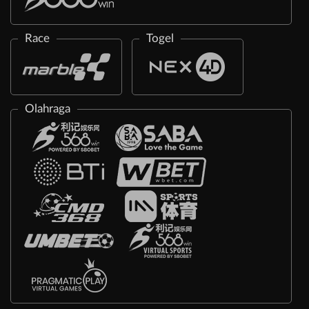
Race
Togel
Olahraga