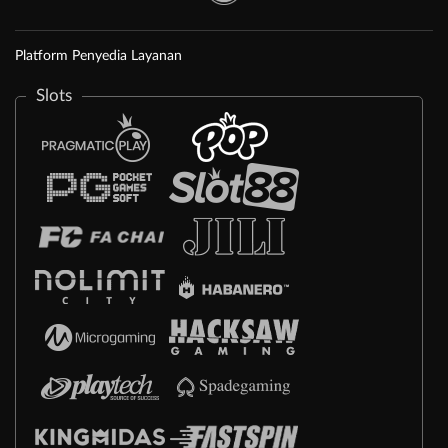
Platform Penyedia Layanan
Slots