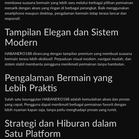
membawa suasana bermain yang lebih seru melalui berbagai pilihan permainan
menarik dengan akses yang ringan di berbagai perangkat. Baik menggunakan
smartphone maupun desktop, pengalaman bermain tetap terasa lancar dan
responsif.
Tampilan Elegan dan Sistem
Modern
HABANERO188 dirancang dengan tampilan premium yang membuat suasana
bermain terasa lebih eksklusif. Perpaduan visual modern, navigasi mudah, dan
sistem stabil membantu pengguna menikmati permainan tanpa hambatan.
Pengalaman Bermain yang
Lebih Praktis
Salah satu keunggulan HABANERO188 adalah kemudahan akses dan proses
yang cepat. Pengguna dapat menikmati berbagai permainan favorit dengan
lebih nyaman kapan saja, tanpa perlu menghadapi proses yang rumit.
Strategi dan Hiburan dalam
Satu Platform