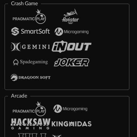
Crash Game
Arcade