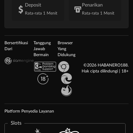
Deposit
Penarikan
Rata-rata 1 Menit
Rata-rata 1 Menit
Bersertifikasi
Tanggung
Browser
Dari
Jawab
Yang
Bermain
Didukung
©2026 HABANERO188.
Hak cipta dilindungi | 18+
Platform Penyedia Layanan
Slots