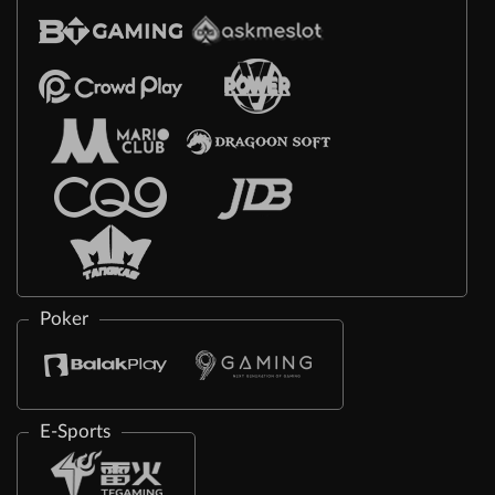
Poker
E-Sports