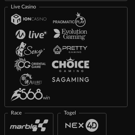
Live Casino
Race
Togel