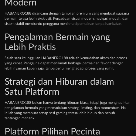
Modern
HABANERO188 dirancang dengan tampilan premium yang membuat suasana
bermain terasa lebih eksklusif. Perpaduan visual modern, navigasi mudah, dan
sistem stabil membantu pengguna menikmati permainan tanpa hambatan.
Pengalaman Bermain yang
Lebih Praktis
Salah satu keunggulan HABANERO188 adalah kemudahan akses dan proses
yang cepat. Pengguna dapat menikmati berbagai permainan favorit dengan
lebih nyaman kapan saja, tanpa perlu menghadapi proses yang rumit.
Strategi dan Hiburan dalam
Satu Platform
HABANERO188 bukan hanya tentang hiburan biasa, tetapi juga menghadirkan
pengalaman bermain yang memadukan strategi, insting, dan momentum. Hal
inilah yang membuat setiap sesi gaming terasa lebih hidup dan penuh
tantangan menarik.
Platform Pilihan Pecinta