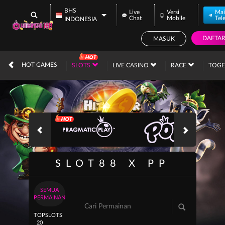
BHS
Live
Versi
Mai
Chat
Mobile
Tel
INDONESIA
DAFTA
MASUK
IDR
12,686,331,
HOT GAMES
SLOTS
LIVE CASINO
RACE
TOG
SLOT88 X PP
SEMUA
PERMAINAN
TOP
SLOTS
20