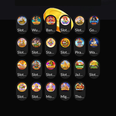
Slot88 Olympus 1000
Wukong - Black Scatter
Bang Gacor 1000
Slot88 Princess
Slot88 Olympus
Goyang Gaib
Slot88 Gates of Olympus Super Scatter
Slot88 Mahjong Wins 3 Black Scatter
Starlight Princess 1000
Slot88 Mahjong Wins 2
Pirate Quest 1000
Way of Ninja
Slot88 Sweet Bonanza 1000
Slot88 Gates of Gatot Kaca 1000
Slot88 Bonanza
Slot88 Wisdom of Athena 1000
JaJanan Pasar
Slot88 Gems
Slot88 Rush
Slot88 Sweet Bonanza Super Scatter
Mochi Mania 1000
Mighty Hercules
Thor vs Hercules