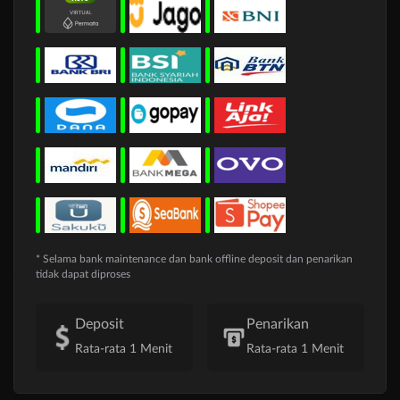
* Selama bank maintenance dan bank offline deposit dan penarikan
tidak dapat diproses
Deposit
Penarikan
Rata-rata 1 Menit
Rata-rata 1 Menit