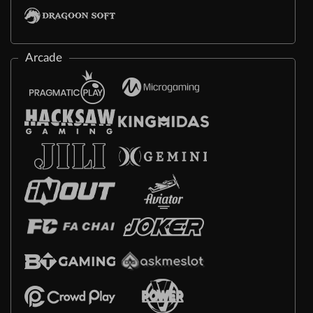
Arcade