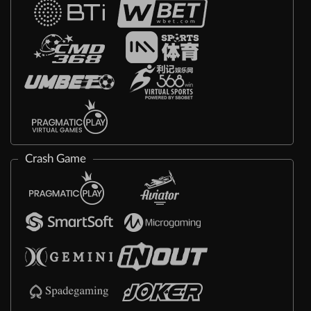
Crash Game