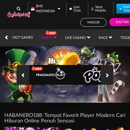
BHS
Live
Versi
Main
Chat
Mobile
Tele
INDONESIA
DAFTAR
MASUK
IDR
12,731,175,
HOT GAMES
SLOTS
LIVE CASINO
RACE
TOG
HABANERO188: Tempat Favorit Player Modern Cari
Hiburan Online Penuh Sensasi