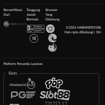
Bersertifikasi
Tanggung
Browser
Dari
Jawab
Yang
Bermain
Didukung
©2026 HABANERO188.
Hak cipta dilindungi | 18+
Platform Penyedia Layanan
Slots