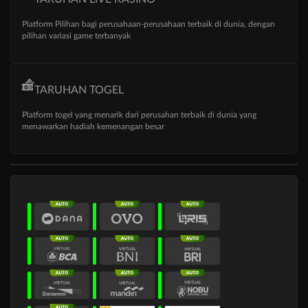
Platform Pilihan bagi perusahaan-perusahaan terbaik di dunia, dengan
pilihan variasi game terbanyak
TARUHAN TOGEL
Platform togel yang menarik dari perusahan terbaik di dunia yang
menawarkan hadiah kemenangan besar