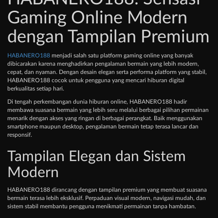
Gaming Online Modern
dengan Tampilan Premium
HABANERO188
menjadi salah satu platform gaming online yang banyak
dibicarakan karena menghadirkan pengalaman bermain yang lebih modern,
cepat, dan nyaman. Dengan desain elegan serta performa platform yang stabil,
HABANERO188 cocok untuk pengguna yang mencari hiburan digital
berkualitas setiap hari.
Di tengah perkembangan dunia hiburan online, HABANERO188 hadir
membawa suasana bermain yang lebih seru melalui berbagai pilihan permainan
menarik dengan akses yang ringan di berbagai perangkat. Baik menggunakan
smartphone maupun desktop, pengalaman bermain tetap terasa lancar dan
responsif.
Tampilan Elegan dan Sistem
Modern
HABANERO188 dirancang dengan tampilan premium yang membuat suasana
bermain terasa lebih eksklusif. Perpaduan visual modern, navigasi mudah, dan
sistem stabil membantu pengguna menikmati permainan tanpa hambatan.