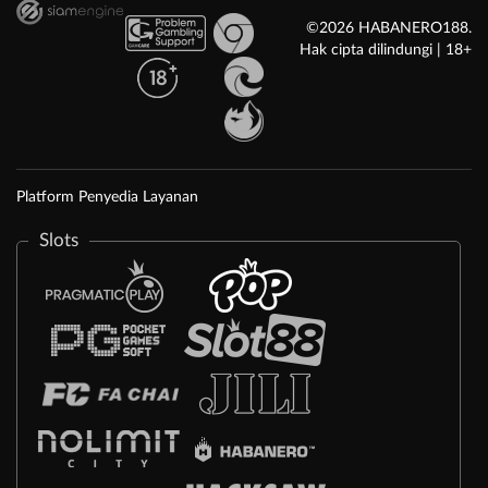
©2026 HABANERO188.
Hak cipta dilindungi | 18+
Platform Penyedia Layanan
Slots