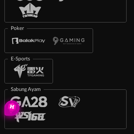
Poker
E-Sports
Sabung Ayam