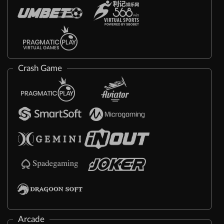
Crash Game
Arcade