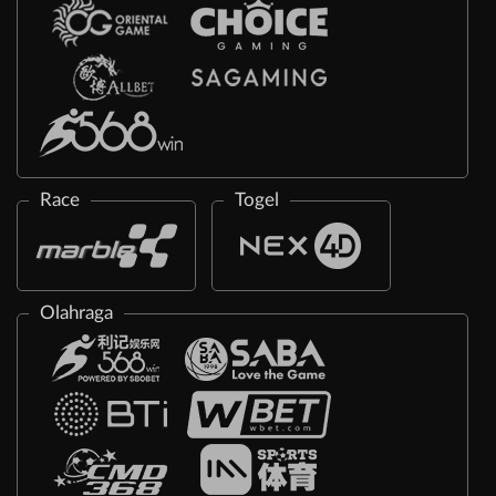
Race
Togel
Olahraga