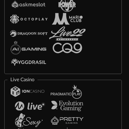
Live Casino