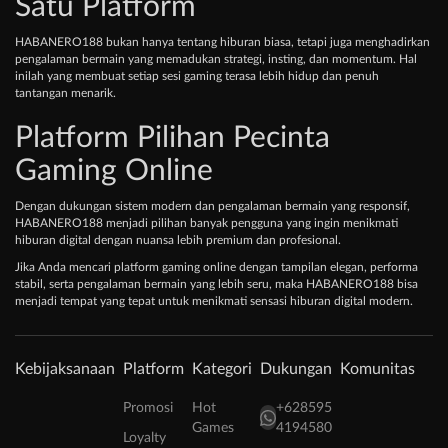
Satu Platform
HABANERO188 bukan hanya tentang hiburan biasa, tetapi juga menghadirkan
pengalaman bermain yang memadukan strategi, insting, dan momentum. Hal
inilah yang membuat setiap sesi gaming terasa lebih hidup dan penuh
tantangan menarik.
Platform Pilihan Pecinta
Gaming Online
Dengan dukungan sistem modern dan pengalaman bermain yang responsif,
HABANERO188 menjadi pilihan banyak pengguna yang ingin menikmati
hiburan digital dengan nuansa lebih premium dan profesional.
Jika Anda mencari platform gaming online dengan tampilan elegan, performa
stabil, serta pengalaman bermain yang lebih seru, maka HABANERO188 bisa
menjadi tempat yang tepat untuk menikmati sensasi hiburan digital modern.
Kebijaksanaan
Platform
Kategori
Dukungan
Komunitas
Promosi
Hot
+628595
Games
4194580
Loyalty