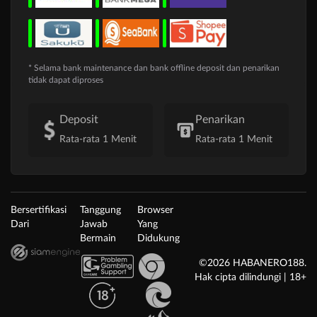
* Selama bank maintenance dan bank offline deposit dan penarikan
tidak dapat diproses
Deposit
Penarikan
Rata-rata 1 Menit
Rata-rata 1 Menit
Bersertifikasi
Tanggung
Browser
Dari
Jawab
Yang
Bermain
Didukung
©2026 HABANERO188.
Hak cipta dilindungi | 18+