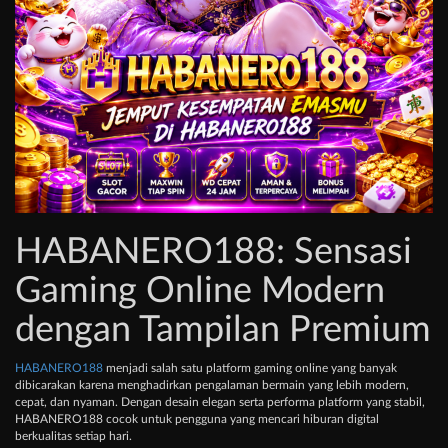
HABANERO188: Sensasi
Gaming Online Modern
dengan Tampilan Premium
HABANERO188
menjadi salah satu platform gaming online yang banyak
dibicarakan karena menghadirkan pengalaman bermain yang lebih modern,
cepat, dan nyaman. Dengan desain elegan serta performa platform yang stabil,
HABANERO188 cocok untuk pengguna yang mencari hiburan digital
berkualitas setiap hari.