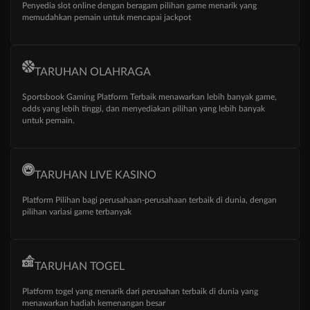
Penyedia slot online dengan beragam pilihan game menarik yang
memudahkan pemain untuk mencapai jackpot
TARUHAN OLAHRAGA
Sportsbook Gaming Platform Terbaik menawarkan lebih banyak game,
odds yang lebih tinggi, dan menyediakan pilihan yang lebih banyak
untuk pemain.
TARUHAN LIVE KASINO
Platform Pilihan bagi perusahaan-perusahaan terbaik di dunia, dengan
pilihan variasi game terbanyak
TARUHAN TOGEL
Platform togel yang menarik dari perusahan terbaik di dunia yang
menawarkan hadiah kemenangan besar