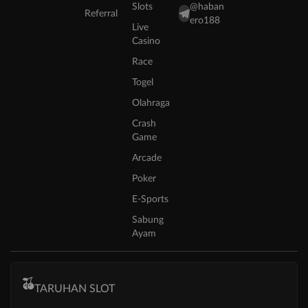
Slots
@haban
Referral
ero188
Live
Casino
Race
Togel
Olahraga
Crash
Game
Arcade
Poker
E-Sports
Sabung
Ayam
TARUHAN SLOT