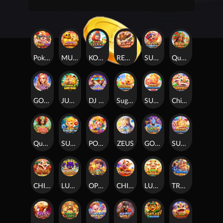
Poker Win
MUSCLE FORTUNE CAT
KONG ISLAND
REVOLVER HARE
SUPER ELEMENTS 2
Queen of Inca 2
GOLDEN IDOL
JUNGLE BANG BANG
DJ BOOM BOOM
Sugar Bang Bang 2
SUGAR BANG BANG PLUS
Chinese New Year Moreways
Queen of Inca
SUPER ELEMENTS
POKER WIN 2
ZEUS
GOLDEN GENIE
SUGAR BANG BANG
CHINESE NEW YEAR
LUXURY GOLDEN PANTHER
OPEN VAULT
CHILIHUAHUA
LUCKY FORTUNES
TREASURES OF ODIN