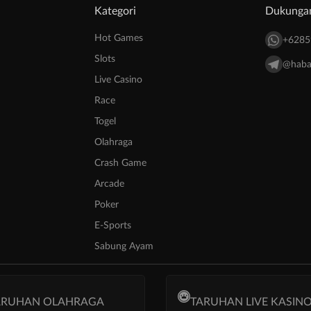
Kategori
Dukunga
Hot Games
+6285
Slots
@haba
Live Casino
Race
Togel
Olahraga
Crash Game
Arcade
Poker
E-Sports
Sabung Ayam
ARUHAN OLAHRAGA
TARUHAN LIVE KASIN