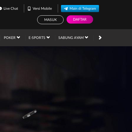
Live Chat
Versi Mobile
Main di Telegram
DAFTAR
MASUK
PROMOSI
POKER
E-SPORTS
SABUNG AYAM