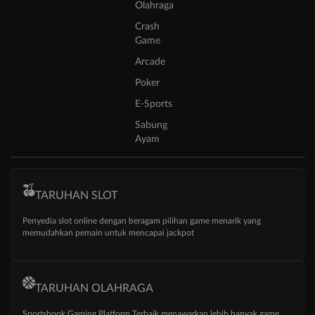
Olahraga
Crash
Game
Arcade
Poker
E-Sports
Sabung
Ayam
TARUHAN SLOT
Penyedia slot online dengan beragam pilihan game menarik yang
memudahkan pemain untuk mencapai jackpot
TARUHAN OLAHRAGA
Sportsbook Gaming Platform Terbaik menawarkan lebih banyak game,