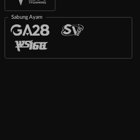
Sabung Ayam