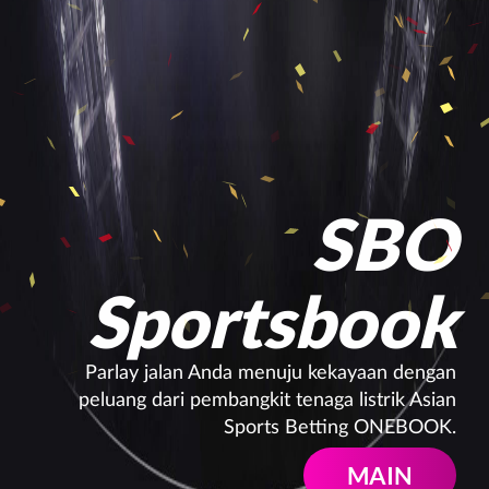
SBO
Sportsbook
Parlay jalan Anda menuju kekayaan dengan
peluang dari pembangkit tenaga listrik Asian
Sports Betting ONEBOOK.
MAIN