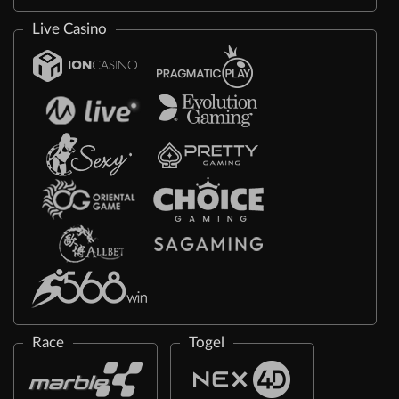
Live Casino
Race
Togel