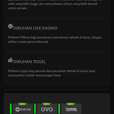
odds yang lebih tinggi, dan menyediakan pilihan yang lebih banyak
untuk pemain.
TARUHAN LIVE KASINO
Platform Pilihan bagi perusahaan-perusahaan terbaik di dunia, dengan
pilihan variasi game terbanyak
TARUHAN TOGEL
Platform togel yang menarik dari perusahan terbaik di dunia yang
menawarkan hadiah kemenangan besar