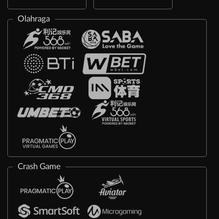
Olahraga
Crash Game