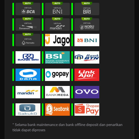
* Selama bank maintenance dan bank offline deposit dan penarikan
tidak dapat diproses