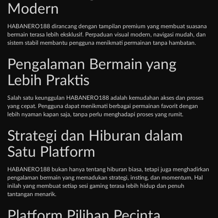
Modern
HABANERO188 dirancang dengan tampilan premium yang membuat suasana
bermain terasa lebih eksklusif. Perpaduan visual modern, navigasi mudah, dan
sistem stabil membantu pengguna menikmati permainan tanpa hambatan.
Pengalaman Bermain yang
Lebih Praktis
Salah satu keunggulan HABANERO188 adalah kemudahan akses dan proses
yang cepat. Pengguna dapat menikmati berbagai permainan favorit dengan
lebih nyaman kapan saja, tanpa perlu menghadapi proses yang rumit.
Strategi dan Hiburan dalam
Satu Platform
HABANERO188 bukan hanya tentang hiburan biasa, tetapi juga menghadirkan
pengalaman bermain yang memadukan strategi, insting, dan momentum. Hal
inilah yang membuat setiap sesi gaming terasa lebih hidup dan penuh
tantangan menarik.
Platform Pilihan Pecinta