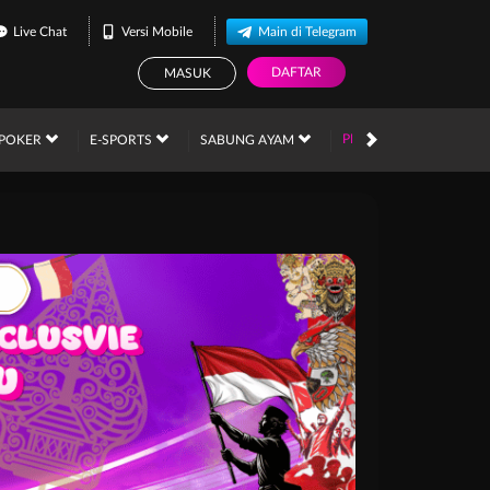
Live Chat
Versi Mobile
Main di Telegram
DAFTAR
MASUK
PROMOSI
POKER
E-SPORTS
SABUNG AYAM