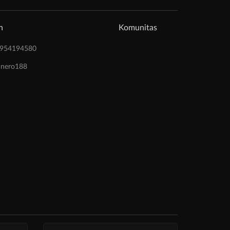
n
Komunitas
954194580
nero188