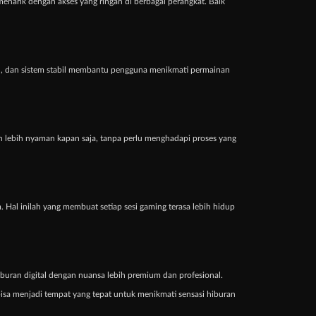
arik dengan akses yang ringan di berbagai perangkat. Baik
, dan sistem stabil membantu pengguna menikmati permainan
lebih nyaman kapan saja, tanpa perlu menghadapi proses yang
al inilah yang membuat setiap sesi gaming terasa lebih hidup
ran digital dengan nuansa lebih premium dan profesional.
isa menjadi tempat yang tepat untuk menikmati sensasi hiburan