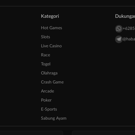
Kategori
Dukunga
Hot Games
+6285
Slots
@haba
Live Casino
Race
Togel
Olahraga
Crash Game
Arcade
Poker
E-Sports
Sabung Ayam