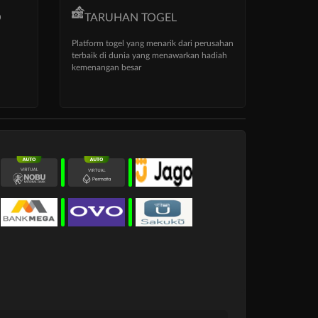
O
TARUHAN TOGEL
Platform togel yang menarik dari perusahan
terbaik di dunia yang menawarkan hadiah
kemenangan besar