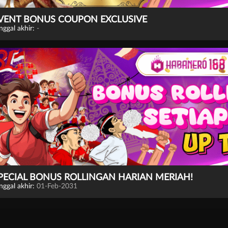
VENT BONUS COUPON EXCLUSIVE
nggal akhir:
-
PECIAL BONUS ROLLINGAN HARIAN MERIAH!
nggal akhir:
01-Feb-2031