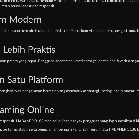
r membawa suasana bermain yang lebih seru melalui berbagai pilihan permainan men
tap terasa lancar dan responsif.
tem Modern
uasana bermain terasa lebih eksklusif. Perpaduan visual modern, navigasi mudah
Lebih Praktis
 proses yang cepat. Pengguna dapat menikmati berbagai permainan favorit dengan 
m Satu Platform
nghadirkan pengalaman bermain yang memadukan strategi, insting, dan momentum. H
Gaming Online
sponsif, HABANERO188 menjadi pilihan banyak pengguna yang ingin menikmati hibu
n, performa stabil, serta pengalaman bermain yang lebih seru, maka HABANERO188 b